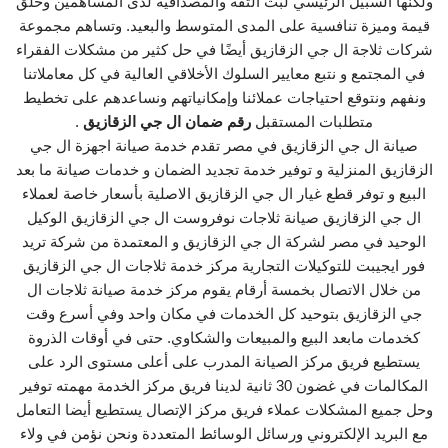
ولكنها السبيل الرئيسي لبث الثقة والمصداقية لدى المساهمين وخلق
قيمة وميزة تنافسية على المدى المتوسط والبعيد. وتساهم مجموعة
شركات ثلاجة ال جي الزقازيق أيضًا في حل كثير من مشكلات الفقراء
في المجتمع و نتبع معايير السلوك الأخلاقي العالية في كل معاملاتنا
ونفهم ونتوقع احتياجات عملائنا وإمكانياتهم ونساعدهم على تخطيط
متطلبات المستقبل
رقم ضمان ال جي الزقازيق
.
صيانة ال جي الزقازيق في مصر تقدم خدمة صيانة اجهزة ال جي
الزقازيق المنزلية و توفير خدمة تجديد الضمان و خدمات صيانة ما بعد
البيع و توفر قطع غيار ال جي الزقازيق الاصلية بأسعار خاصة لعملاء
ال جي الزقازيق صيانة ثلاجات نوفروست ال جي الزقازيق الوكيل
الوحيد في مصر لشركة ال جي الزقازيق و المعتمدة من شركة تريد
فور ايجيبت للتوكيلات التجارية مركز خدمة ثلاجات ال جي الزقازيق
من خلال الاتصال بخمسة أرقام يقوم مركز خدمة صيانة ثلاجات ال
جي الزقازيق بتوحيد كل الخدمات في مكان واحد وفي أسرع وقت
كخدمات مابعد البيع والمبيعات والشكاوي. حتى في أوقات الذروة
يستطيع فريق مركز الصيانة المدرب على أعلى مستوى الرد على
المكالمات في غضون 30 ثانية لدينا فريق مركز الخدمة مهمته توفير
وحل جميع المشكلات عملاء فريق مركز الإتصال يستطيع أيضا التعامل
مع البريد الإلكتروني ورسائل الوسائط المتعددة ونحن نؤمن في ولاء