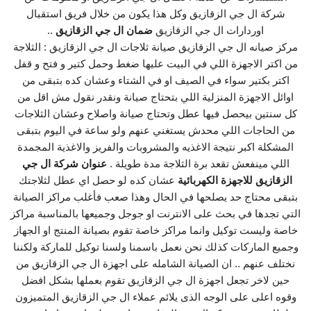
شركة ال جي الزقازيق وكل هذا يكون من خلال فريق استقبال
اوردارات ال جي الزقازيق
ضمان ال جي الزقازيق
..
مركز صيانه ال جي الزقازيق صيانة ثلاجات ال جي الزقازيق : الثلاجة
من اكتر الاجهزة اللي في البيت عليها ضغط وحمل كتير و فتح و قفل
اكتر بكتير سواء في الصيف او في الشتاء وعشان كده بتبقى من
اوائل الاجهزة المنزلية اللي بتحتاج صيانة ونقدر نقول مش اقل من
كل سنتين بيحصل فيها عطل وتحتاج صيانة واصلاح وعشان الثلاجات
من الحاجات اللي محدش يستغني عنهم ولو ساعة في اليوم بتبقى
المشكلة اكبر نتيجة الاغذيه والمشروبات والفريز والاغذية المجمدة
اللي مينفعش تقعد برة الثلاجة مدة طويلة .
عنوان شركة ال جي
الزقازيق للاجهزة الكهربائية
عشان كده لو حصل اي عطل لثلاجتك
بتبقى محتاج حد يصلحها في الحال وهذا صعب فأغلب مراكز الصيانة
التي تجدها في بحث على الانترنت او جوجل وجميعها بالمناسبة مراكز
خاصة وليست توكيل وانما مراكز خاصة تقوم بصيانة المنتج او الجهاز
وجميع الماركات كذلك نحن نعمل باسمنا ولسنا توكيل للماركة ولكننا
نختلف عنهم .. ان الصيانة الشامله على اجهزة ال جي الزقازيق من
حين لاخر تجعل اجهزة ال جي الزقازيق تقوم بعملها بشكل افضل
وقوه اعلى على الوجه الذى يلائم عملاء ال جي الزقازيق المتميزون