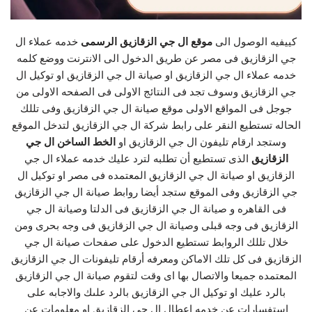
كييفيه الوصول الى
موقع ال جي الزقازيق الرسمى
خدمه عملاء ال
جي الزقازيق فى مصر عن طريق الدخول الى الانترنت ووضع كلمه
خدمه عملاء ال جي الزقازيق او صيانة ال جي الزقازيق او توكيل ال
جي الزقازيق وسوف تجد فى النتائج الاولى فى الصفحه الاولى من
جوجل فى المواقع الاولى موقع صيانة ال جي الزقازيق وفى تللك
الحاله تستطيع النقر على رابط شركة ال جي الزقازيق لتدخل الموقع
وستجد ارقام تليفون ال جي الزقازيق او
الخط الساخن ال جي
الزقازيق
الذى تستطيع أن تطلبه لترد عليك خدمه عملاء ال جي
الزقازيق او صيانة ال جي الزقازيق المعتمده فى مصر او توكيل ال
جي الزقازيق وفى الموقع ستجد أيضا روابط صيانة ال جي الزقازيق
فى القاهره و صيانة ال جي الزقازيق فى الدلتا وصيانة ال جي
الزقازيق فى وجه قبلى وصيانة ال جي الزقازيق فى وجه بحرى ومن
خلال تللك الروابط تستطيع الدخول على صفحات صيانة ال جي
الزقازيق فى كل تلك الاماكن ومعرفه أرقام تليفونات ال جي الزقازيق
المعتمده جميعا والاتصال بها اى وقت لتقوم صيانة ال جي الزقازيق
بالرد عليك او توكيل ال جي الزقازيق بالرد علىك والاجابه على
استفسارات عن خدمه اعطال ال جي الزقازيق او معلومات عن