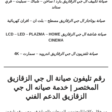
صيانة تكييف ال جي الزقازيق
بارد / ساخن
–
شباك
–
سبليت
–
فري
ستاند
صيانة بوتاجاز ال جي الزقازيق
مسطح
–
بلت ان
–
افران كهربائية
صيانة شاشة ال جي الزقازيق
HOME
–
PLAZMA
–
LED
–
LCD
CINEMA
صيانة تلفزيون ال جي الزقازيق
اندرويد
–
سمارت
–
4K
رقم تليفون صيانة ال جي الزقازيق
المختصر | خدمة صيانه ال جي
الزقازيق الدعم الفني
من خلال وكلائها المعتمدين للمبيعات والصيانة في مصر. رقم تليفون