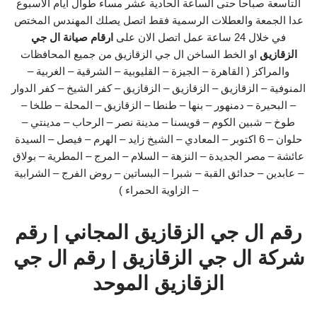
التاسعة صباحا حتى الساعة الحادية عشر مساء طوال ايام الاسبوع
عدا الجمعة والعطلات الرسمية فقط اتصل يصلك المهندس المختص
في خلال 24 ساعة عمل اتصل الان على
ارقام صيانة ال جي
الزقازيق
او الخط الساخن ال جي الزقازيق من جميع المحافظات
والمراكز ( القاهرة – الجيزة – القليوبية – الشرقية – الغربية –
المنوفية – الزقازيق – الزقازيق – الزقازيق – كفر الشيخ – كفر الدوار
– البحيرة – دمنهور – بنها – طنطا – الزقازيق – المحلة – طلخا –
طوخ – شبين الكوم – قويسنا – مدينة نصر – الرحاب – مدينتي –
حلوان – 6 اكتوبر – المعادي – الشيخ زايد – الهرم – فيصل – السيدة
عائشة – مصر الجديدة – النزهة – السلام – المرج – المطرية – بولاق
– عابدين – حدائق القبة – شبرا – البساتين – روض الفرج – الشرابية
– الزاوية الحمراء )
رقم ال جي الزقازيق المجاني | رقم
شركة ال جي الزقازيق | رقم ال جي
الزقازيق الموحد