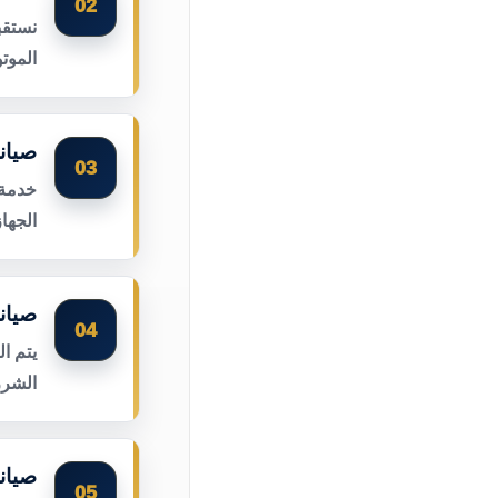
02
نستقب
الموت
صيان
03
خدمة 
الجها
صيان
04
يتم ا
الشرر
صيان
05