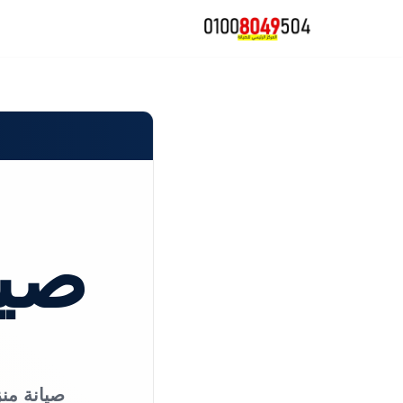
تخطى
إلى
المحتوى
صيا
صيانة منز