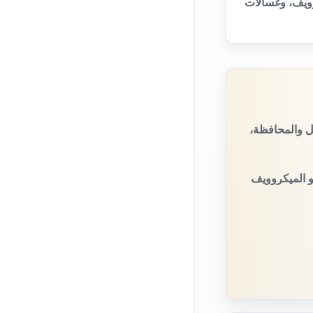
وويف، وغسالات
ل والمحافظة،
و الميكروويف