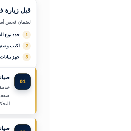
قبل زيارة ف
لضمان فحص أسرع
حدد نوع الج
1
اكتب وصف
2
جهز بيانات
3
صيان
01
خدمة 
ضعف ا
التحك
صيان