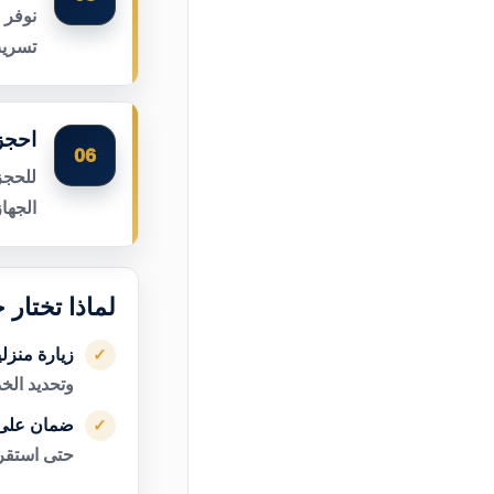
نوفر 
تسريب
احجز 
06
للحجز
الجها
لماذا تختار 
زيارة منزل
✓
وتحديد الخ
ضمان على 
✓
حتى استقرا