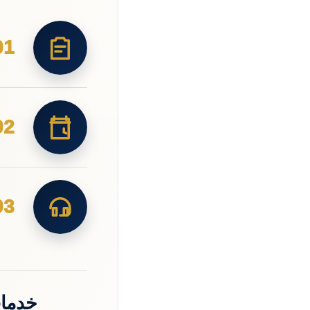
01
02
03
خدمات