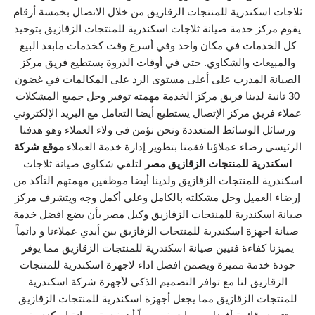
ثلاجات اسكندرية للمنتجات الزقازيق من خلال الاتصال بخمسة أرقام
يقوم مركز خدمة صيانة ثلاجات اسكندرية للمنتجات الزقازيق بتوحيد
كل الخدمات في مكان واحد وفي أسرع وقت كخدمات مابعد البيع
والمبيعات والشكاوي. حتى في أوقات الذروة يستطيع فريق مركز
الصيانة المدرب على أعلى مستوى الرد على المكالمات في غضون
30 ثانية لدينا فريق مركز الخدمة مهمته توفير وحل جميع المشكلات
عملاء فريق مركز الإتصال يستطيع أيضا التعامل مع البريد الإلكتروني
ورسائل الوسائط المتعددة ونحن نؤمن في ولاء العملاء وهو هدفنا
الرئيسي رضاء عملاؤنا فقمنا بتطوير إدارة خدمة العملاء
موقع شركة
اسكندرية للمنتجات الزقازيق مصر
لتلقي شكاوى صيانة ثلاجات
اسكندرية للمنتجات الزقازيق ولدينا أيضا موظفين مهمتهم التأكد من
إرضاء العميل وحل مشكلته بالكامل وعلى أكمل وجه ويتشرف مركز
صيانة اسكندرية للمنتجات الزقازيق وكيل مصر بأن يضع افضل خدمة
صيانة اجهزة اسكندرية للمنتجات الزقازيق بين أيدي عملاءنا و دائماً
يميزنا كفاءة فنيين صيانة اسكندرية للمنتجات الزقازيق مما يوفر
جودة خدمة مميزة ويضمن افضل اداء لاجهزة اسكندرية للمنتجات
الزقازيق لنا مع توافر التصميم الذكي لأجهزة شركة اسكندرية
للمنتجات الزقازيق مما يجعل أجهزة اسكندرية للمنتجات الزقازيق