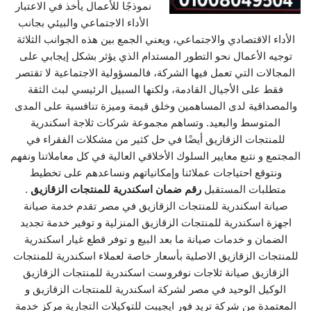
نموذجًا للأعمال يأخذ في الاعتبار
الأداء الاجتماعي والبيئي بجانب
الأداء الاقتصادي والاجتماعي، ويعني الجمع بين هذه الجوانب الثلاثة
توجيه الأعمال نحو التطور المستدام الذي يؤثر بشكل إيجابي على
المجالات التي تعمل فيها الشركة، فالمسؤولية الاجتماعية لا تقتصر
فقط على الأجيال القادمة، ولكنها السبيل الرئيسي لبث الثقة
والمصداقية لدى المساهمين وخلق قيمة وميزة تنافسية على المدى
المتوسط والبعيد. وتساهم مجموعة شركات ثلاجة اسكندرية
للمنتجات الزقازيق أيضًا في حل كثير من مشكلات الفقراء في
المجتمع و نتبع معايير السلوك الأخلاقي العالية في كل معاملاتنا ونفهم
ونتوقع احتياجات عملائنا وإمكانياتهم ونساعدهم على تخطيط
متطلبات المستقبل
رقم ضمان اسكندرية للمنتجات الزقازيق
.
صيانة اسكندرية للمنتجات الزقازيق في مصر تقدم خدمة صيانة
اجهزة اسكندرية للمنتجات الزقازيق المنزلية و توفير خدمة تجديد
الضمان و خدمات صيانة ما بعد البيع و توفر قطع غيار اسكندرية
للمنتجات الزقازيق الاصلية بأسعار خاصة لعملاء اسكندرية للمنتجات
الزقازيق صيانة ثلاجات نوفروست اسكندرية للمنتجات الزقازيق
الوكيل الوحيد في مصر لشركة اسكندرية للمنتجات الزقازيق و
المعتمدة من شركة تريد فور ايجيبت للتوكيلات التجارية مركز خدمة