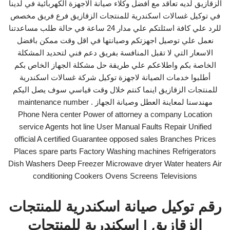
الزقازيق لديه تعاقد مع افضل وكلاء صيانة الاجهزة الكهربائية في لدينا
في توكيل غسالات اسكندرية للمنتجات الزقازيق فرع فريق مخصص
للرد علي كافة اسئلتكم علي مدار 24 ساعة في حالة طلب مساعدتنا
نعمل علي توصيل اجهزتكم وصيانتها في اقل وقت ممكن بافضل
الاسعار التي لا تقبل المنافسة بفريق دعم فني لتحديد المشكلة
الخاصة بكم واطلاعكم علي طريقة حل مشكلة الجهاز الخاص بكم
أطلبوا خدمات الصيانة لاجهزة توكيل شركة غسالات اسكندرية
للمنتجات الزقازيق اينما كنتم خلال وقت قياسي سوف يصل اليكم
مهندسنا لمعاينة العطل وصيانة الجهاز . maintenance number
Phone Nera center Power of attorney a company Location
service Agents hot line User Manual Faults Repair Unified
official A certified Guarantee opposed sales Branches Prices
Places spare parts Factory Washing machines Refrigerators
Dish Washers Deep Freezer Microwave dryer Water heaters Air
conditioning Cookers Ovens Screens Televisions
رقم توكيل صيانة اسكندرية للمنتجات
الزقازيق | اسكندرية للمنتجات