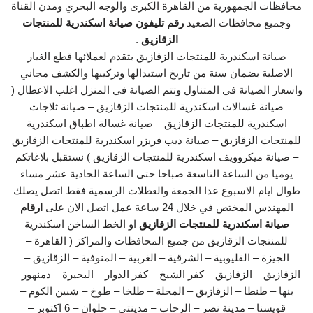
محافظات الجمهورية من القاهرة الكبرى والوجه البحري ومدن القناة
وجميع محافظات الصعيد
رقم تليفون صيانة اسكندرية للمنتجات
الزقازيق
.
صيانة اسكندرية للمنتجات الزقازيق بتقدم لعملائها قطع الغيار
الاصلية بضمان سنة من تاريخ استبدالها وتركيبها والكشف مجاني
واسعار الصيانة في المتناول وتتم الصيانة في المنزل اغلب الاعطال (
صيانة غسالات اسكندرية للمنتجات الزقازيق – صيانة ثلاجات
اسكندرية للمنتجات الزقازيق – صيانة غسالة اطباق اسكندرية
للمنتجات الزقازيق – صيانة ديب فريزر اسكندرية للمنتجات الزقازيق
– صيانة ميكروويف اسكندرية للمنتجات الزقازيق ) نستقبل بلاغاتكم
يوميا من الساعة التاسعة صباحا حتى الساعة الحادية عشر مساء
طوال ايام الاسبوع عدا الجمعة والعطلات الرسمية فقط اتصل يصلك
المهندس المختص في خلال 24 ساعة عمل اتصل الان على
ارقام
صيانة اسكندرية للمنتجات الزقازيق
او الخط الساخن اسكندرية
للمنتجات الزقازيق من جميع المحافظات والمراكز ( القاهرة –
الجيزة – القليوبية – الشرقية – الغربية – المنوفية – الزقازيق –
الزقازيق – الزقازيق – كفر الشيخ – كفر الدوار – البحيرة – دمنهور –
بنها – طنطا – الزقازيق – المحلة – طلخا – طوخ – شبين الكوم –
قويسنا – مدينة نصر – الرحاب – مدينتي – حلوان – 6 اكتوبر –