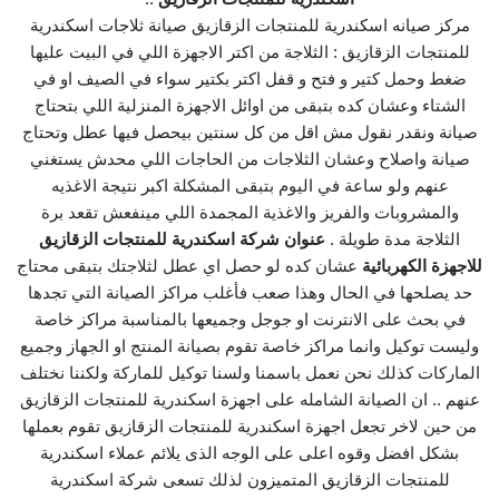
مركز صيانه اسكندرية للمنتجات الزقازيق صيانة ثلاجات اسكندرية
للمنتجات الزقازيق : الثلاجة من اكتر الاجهزة اللي في البيت عليها
ضغط وحمل كتير و فتح و قفل اكتر بكتير سواء في الصيف او في
الشتاء وعشان كده بتبقى من اوائل الاجهزة المنزلية اللي بتحتاج
صيانة ونقدر نقول مش اقل من كل سنتين بيحصل فيها عطل وتحتاج
صيانة واصلاح وعشان الثلاجات من الحاجات اللي محدش يستغني
عنهم ولو ساعة في اليوم بتبقى المشكلة اكبر نتيجة الاغذيه
والمشروبات والفريز والاغذية المجمدة اللي مينفعش تقعد برة
الثلاجة مدة طويلة .
عنوان شركة اسكندرية للمنتجات الزقازيق
للاجهزة الكهربائية
عشان كده لو حصل اي عطل لثلاجتك بتبقى محتاج
حد يصلحها في الحال وهذا صعب فأغلب مراكز الصيانة التي تجدها
في بحث على الانترنت او جوجل وجميعها بالمناسبة مراكز خاصة
وليست توكيل وانما مراكز خاصة تقوم بصيانة المنتج او الجهاز وجميع
الماركات كذلك نحن نعمل باسمنا ولسنا توكيل للماركة ولكننا نختلف
عنهم .. ان الصيانة الشامله على اجهزة اسكندرية للمنتجات الزقازيق
من حين لاخر تجعل اجهزة اسكندرية للمنتجات الزقازيق تقوم بعملها
بشكل افضل وقوه اعلى على الوجه الذى يلائم عملاء اسكندرية
للمنتجات الزقازيق المتميزون لذلك تسعى شركة اسكندرية