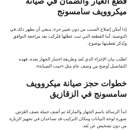
قطع الغيار والضمان في صيانة
ميكروويف سامسونج
إذا أمكن إصلاح السبب من دون تغيير جزء، ينبغي أن يظهر ذلك في
التوصية. أما القطعة التي ثبت عطلها فتُركب بعد مراجعة التوافق
وتُذكر تغطيتها بوضوح.
اطلب بيان الإجراء الذي نُفذ وطريقة اختبار الجهاز بعده، فهذه
التفاصيل أوضح من وصف عام مثل «تمت الصيانة».
خطوات حجز صيانة ميكروويف
سامسونج في الزقازيق
ابدأ الرسالة باسم الجهاز والماركة ثم أضف جملة تصف العَرَض.
صورة لوحة البيانات ومكان التركيب قد تساعدان في تجهيز الزيارة
من دون تشخيص عن بُعد.