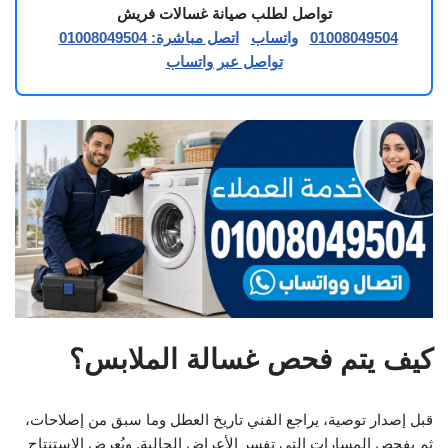
تواصل لطلب صيانة غسالات فريش
01008049504
واتساب
اتصل مباشرة: 01008049504
تواصل عبر واتساب
كيف يتم فحص غسالة الملابس؟
قبل إصدار توصية، يراجع الفني تاريخ العطل وما سبق من إصلاحات،
ثم يفحص المسارات التي تفسر الأعراض الحالية. ويُعرض الاستنتاج