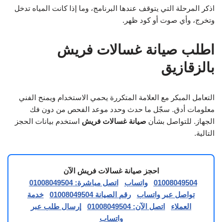
اذكر المرحلة التي يتوقف عندها البرنامج، وما إذا كانت المياه تدخل
وتخرج، وأي صوت أو كود ظهر.
اطلب صيانة غسالات فريش
بالزقازيق
التعامل المبكر مع العلامة المتكررة يحمي الاستخدام ويمنح الفني
معلومات أدق. سجّل ما حدث وحدد موعد الفحص من دون فك
الجهاز. للتواصل بشأن
صيانة غسالات فريش
استخدم بيانات الحجز
التالية.
احجز صيانة غسالات فريش الآن
01008049504
واتساب
اتصل مباشرة: 01008049504
تواصل عبر واتساب
رقم الصيانة 01008049504
خدمة
العملاء
اتصل الآن: 01008049504
إرسال طلب عبر
واتساب