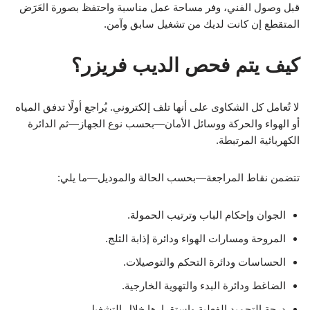
قبل وصول الفني، وفر مساحة عمل مناسبة واحتفظ بصورة العَرَض
المتقطع إن كانت لديك من تشغيل سابق وآمن.
كيف يتم فحص الديب فريزر؟
لا تُعامل كل الشكاوى على أنها تلف إلكتروني. يُراجع أولًا تدفق المياه
أو الهواء والحركة ووسائل الأمان—بحسب نوع الجهاز—ثم الدائرة
الكهربائية المرتبطة.
تتضمن نقاط المراجعة—بحسب الحالة والموديل—ما يلي:
الجوان وإحكام الباب وترتيب الحمولة.
المروحة ومسارات الهواء ودائرة إذابة الثلج.
الحساسات ودائرة التحكم والتوصيلات.
الضاغط ودائرة البدء والتهوية الخارجية.
درجة التجميد الفعلية واستقرارها خلال التشغيل.