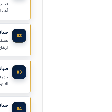
فحص أ
أعطال
صيان
02
نستقب
ارتفا
صيان
03
خدمة 
الثلج
صيان
04