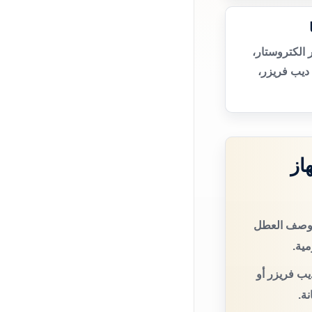
 الكتروستار،
 ديب فريزر،
از
 ووصف العطل
مية.
يب فريزر أو
ة.