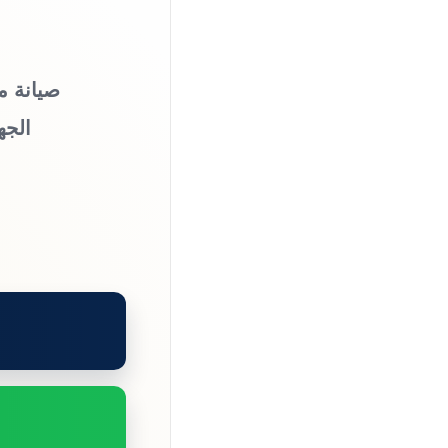
صيانة م
الجه