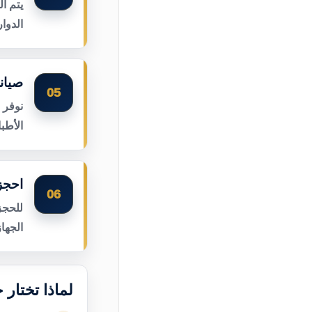
يتم ا
الدوا
صيان
05
نوفر 
الأطب
احجز
06
للحجز
الجها
لماذا تختار