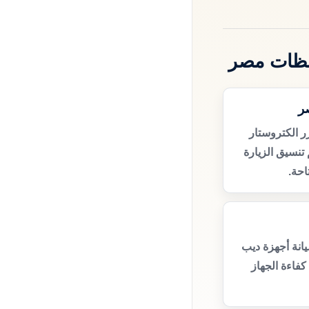
فظات مصر
ر
 الكتروستار
نسيق الزيارة
حة.
انة أجهزة ديب
فاءة الجهاز