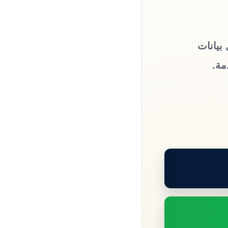
بيانات
مة.