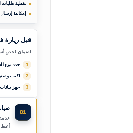
تغطية طلبات 
إمكانية إرسال
قبل زيارة ف
لضمان فحص أسرع
حدد نوع الج
1
اكتب وصف
2
جهز بيانات
3
صيان
01
خدمة 
أعطال