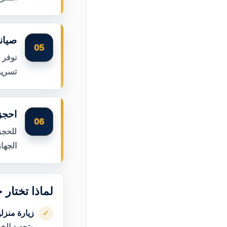
صيان
05
نوفر 
تسريب
احجز
06
للحجز
الجها
لماذا تختار
زيارة منزل
✓
وتحديد الخ