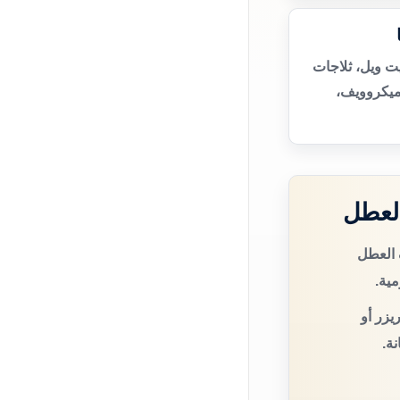
ت ويل، ثلاجات
ميكروويف،
العطل
 العطل
مية.
يزر أو
ة.