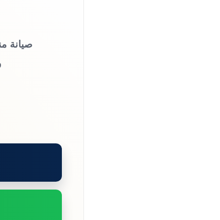
صيانة من
و