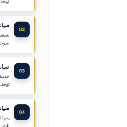
لوحة 
صيان
02
نستقب
صوت ا
صيان
03
خدمة 
توقف 
صيان
04
يتم ا
الشرر