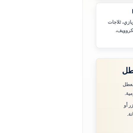
يازي، ثلاجات
يكروويف،
طل
لعطل
مية.
ر أو
ة.