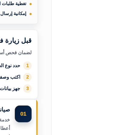
تغطية طلبات 
إمكانية إرسال
قبل زيارة ف
لضمان فحص أسرع
حدد نوع الج
1
اكتب وصف
2
جهز بيانات
3
صيان
01
خدمة 
أعطال