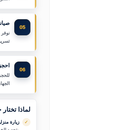
صيان
05
نوفر 
تسريب
احجز
06
للحجز
الجها
لماذا تختار 
زيارة منزل
✓
وتحديد الخ