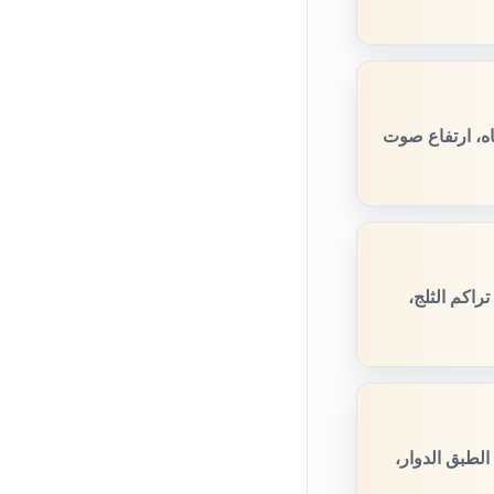
اه، ارتفاع صوت
راكم الثلج،
لطبق الدوار،