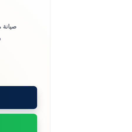
صيانة م
و